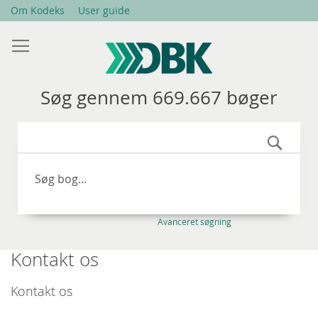
Skip
Om Kodeks
User guide
to
Content
Søg gennem 669.667 bøger
Søg
Avanceret søgning
Kontakt os
Kontakt os