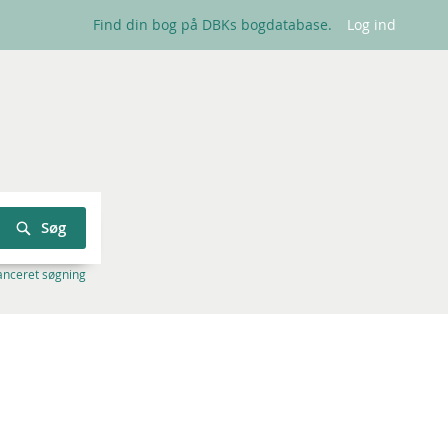
Find din bog på DBKs bogdatabase.
Log ind
Søg
anceret søgning