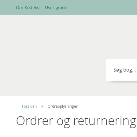
Skip
Om Kodeks
User guide
to
Content
Søg
Forsiden
Ordreoplysninger
Ordrer og returnering