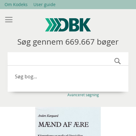
Skip
Om Kodeks
User guide
to
Content
Søg gennem 669.667 bøger
Søg
Avanceret søgning
Gå
til
slutningen
af
billedgalleriet