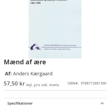
Mænd af ære
Gå
til
starten
Af:
Anders Kærgaard
af
billedgalleriet
57,50 kr
ISBN
9788772881300
Specifikationer