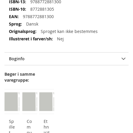
9788772881300
8772881305
9788772881300
Dansk
Sproget kan ikke bestemmes
Nej
Boginfo
Bøger i samme
varegruppe:
Sp
Co
Et
ille
m
hn
t
pu
icit