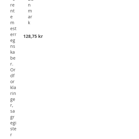
re
n
nt
m
e
ar
m
k
est
err
128,75 kr
eg
ns
ka
be
r.
Or
df
or
kla
rin
ge
r,
sa
gr
egi
ste
r