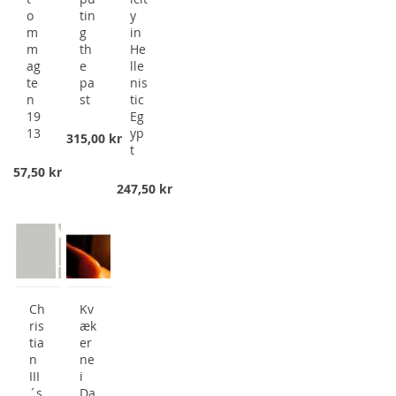
o
tin
y
m
g
in
m
th
He
ag
e
lle
te
pa
nis
n
st
tic
19
Eg
13
yp
315,00 kr
t
57,50 kr
247,50 kr
Ch
Kv
ris
æk
tia
er
n
ne
III
i
´s
Da