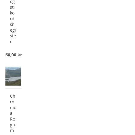
og
sti
ko
rd
sr
egi
ste
r
60,00 kr
Ch
ro
nic
a
Re
gu
m