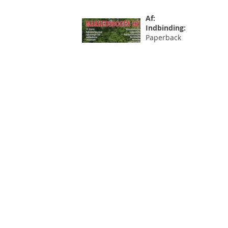
Af:
Indbinding:
Paperback
Forlag:
Kahrius
Første udgave:
2018
ISBN-13:
9788771532135
Oplagsdato:
1. feb.
2018
190,00 kr
Læs mere
Guldsmugleren
fra Gilleleje
Af:
Knud Simonsen
Indbinding:
Indbundet