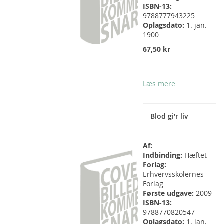
ISBN-13:
9788777943225
Oplagsdato:
1. jan.
1900
67,50 kr
Læs mere
Blod gi'r liv
Af:
Indbinding:
Hæftet
Forlag:
Erhvervsskolernes
Forlag
Første udgave:
2009
ISBN-13:
9788770820547
Oplagsdato:
1. jan.