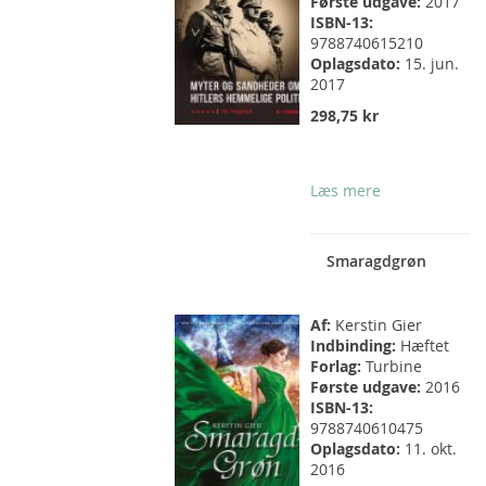
Første udgave:
2017
ISBN-13:
9788740615210
Oplagsdato:
15. jun.
2017
298,75 kr
Læs mere
Smaragdgrøn
Af:
Kerstin Gier
Indbinding:
Hæftet
Forlag:
Turbine
Første udgave:
2016
ISBN-13:
9788740610475
Oplagsdato:
11. okt.
2016