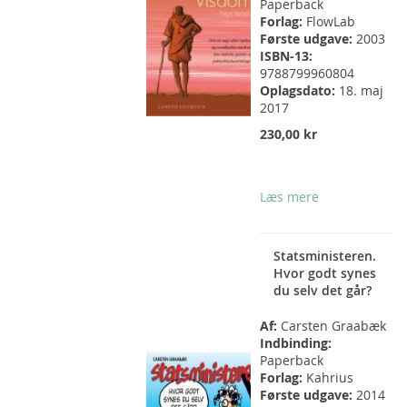
Paperback
Forlag:
FlowLab
Første udgave:
2003
ISBN-13:
9788799960804
Oplagsdato:
18. maj
2017
230,00 kr
Læs mere
Statsministeren.
Hvor godt synes
du selv det går?
Af:
Carsten Graabæk
Indbinding:
Paperback
Forlag:
Kahrius
Første udgave:
2014