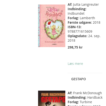
Af:
Jutta Langreuter
Indbinding:
Indbundet
Forlag:
Lamberth
Første udgave:
2018
ISBN-13:
9788771615609
Oplagsdato:
24. sep.
2018
298,75 kr
Læs mere
GESTAPO
Af:
Frank McDonough
Indbinding:
Hardback
Forlag:
Turbine