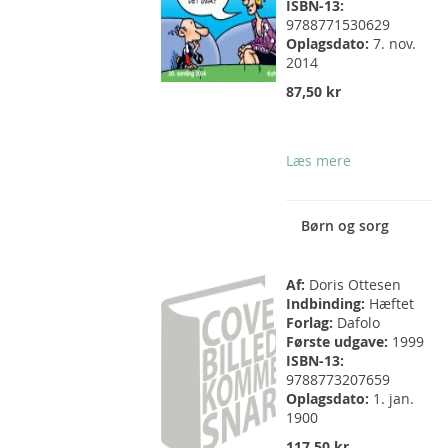
ISBN-13:
9788771530629
Oplagsdato:
7. nov.
2014
87,50 kr
Læs mere
Børn og sorg
Af:
Doris Ottesen
Indbinding:
Hæftet
Forlag:
Dafolo
Første udgave:
1999
ISBN-13:
9788773207659
Oplagsdato:
1. jan.
1900
117,50 kr