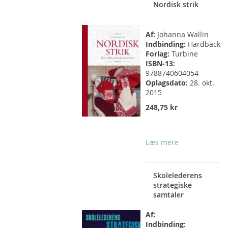
Nordisk strik
Af:
Johanna Wallin
Indbinding:
Hardback
Forlag:
Turbine
ISBN-13:
9788740604054
Oplagsdato:
28. okt.
2015
248,75 kr
Læs mere
Skolelederens
strategiske
samtaler
Af:
Indbinding: