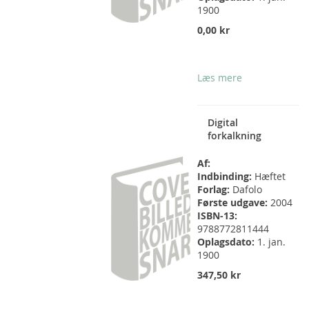
1900
0,00 kr
Læs mere
Digital
forkalkning
Af:
Indbinding:
Hæftet
Forlag:
Dafolo
Første udgave:
2004
ISBN-13:
9788772811444
Oplagsdato:
1. jan.
1900
347,50 kr