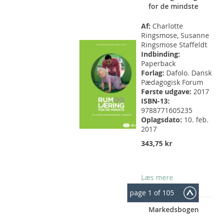
for de mindste
Af:
Charlotte
Ringsmose, Susanne
Ringsmose Staffeldt
Indbinding:
Paperback
Forlag:
Dafolo. Dansk
Pædagogisk Forum
Første udgave:
2017
ISBN-13:
9788771605235
Oplagsdato:
10. feb.
2017
343,75 kr
Læs mere
page
1
of 105
Markedsbogen