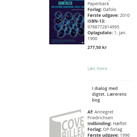
Paperback
Forlag:
Dafolo
Første udgave:
2010
ISBN-13:
9788772814995
Oplagsdato:
1. jan.
1900
277,50 kr
Læs mere
I dialog med
digtet. Lærerens
bog
Af:
Annegret
Friedrichsen
Indbinding:
Hæftet
Forlag:
OP-forlag
Første udgave:
1996