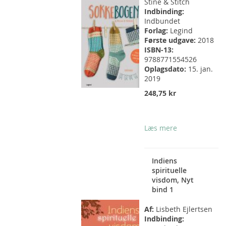
Stine & Stitch
Indbinding:
Indbundet
Forlag:
Legind
Første udgave:
2018
ISBN-13:
9788771554526
Oplagsdato:
15. jan.
2019
248,75 kr
Læs mere
Indiens
spirituelle
visdom, Nyt
bind 1
Af:
Lisbeth Ejlertsen
Indbinding: