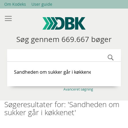
Skip
Om Kodeks
User guide
to
Content
Søg gennem 669.667 bøger
Søg
Avanceret søgning
Søgeresultater for: 'Sandheden om
sukker går i køkkenet'