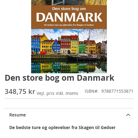
Den store bog om Danmark
Gå
til
starten
348,75 kr
ISBN
9788771553871
af
billedgalleriet
Resume
De bedste ture og oplevelser fra Skagen til Gedser