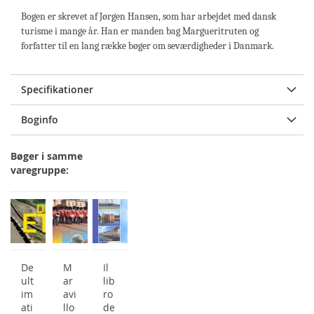
Bogen er skrevet af Jørgen Hansen, som har arbejdet med dansk
turisme i mange år. Han er manden bag Margueritruten og
forfatter til en lang række bøger om seværdigheder i Danmark.
Specifikationer
Boginfo
Bøger i samme
varegruppe:
De
M
Il
ult
ar
lib
im
avi
ro
ati
llo
de