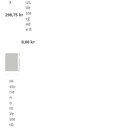
k
us,
Ve
ste
298,75 kr
rg
ad
e 8
0,00 kr
Hi
sto
rie
n
o
m
Ve
ste
rb