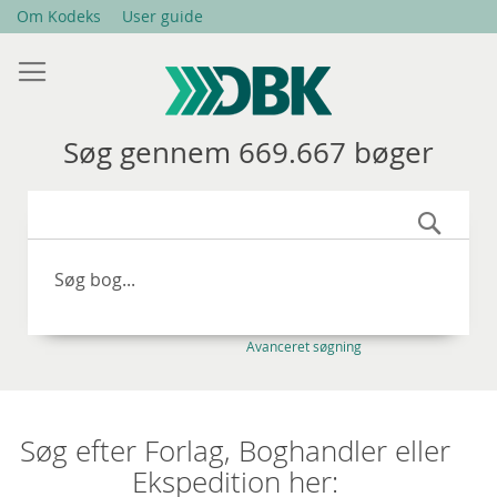
Skip
Om Kodeks
User guide
to
Content
Søg gennem 669.667 bøger
Søg
Avanceret søgning
Søg efter Forlag, Boghandler eller
Ekspedition her: