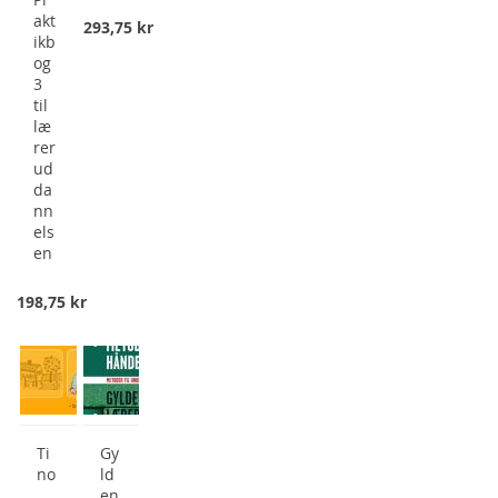
akt
293,75 kr
ikb
og
3
til
læ
rer
ud
da
nn
els
en
198,75 kr
Ti
Gy
no
ld
en