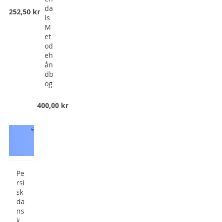
da
252,50 kr
ls
M
et
od
eh
ån
db
og
400,00 kr
Pe
rsi
sk-
da
ns
k