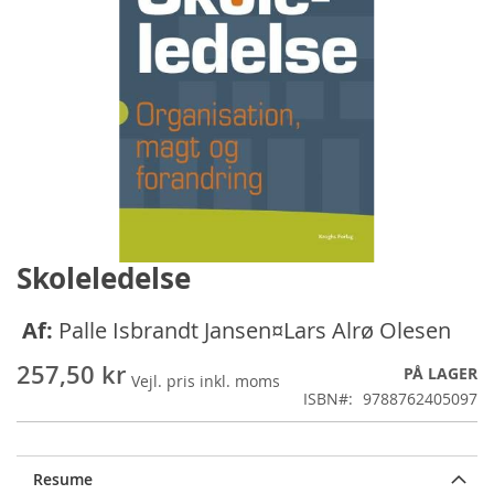
Skoleledelse
Gå
til
starten
Af:
Palle Isbrandt Jansen¤Lars Alrø Olesen
af
billedgalleriet
257,50 kr
PÅ LAGER
ISBN
9788762405097
Resume