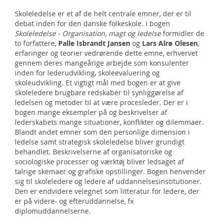
Skoleledelse er et af de helt centrale emner, der er til
debat inden for den danske folkeskole. I bogen
Skoleledelse - Organisation, magt og ledelse
formidler de
to forfattere,
Palle Isbrandt Jansen
og
Lars Alrø Olesen
,
erfaringer og teorier vedrørende dette emne, erhvervet
gennem deres mangeårige arbejde som konsulenter
inden for lederudvikling, skoleevaluering og
skoleudvikling. Et vigtigt mål med bogen er at give
skoleledere brugbare redskaber til synliggørelse af
ledelsen og metoder til at være procesleder. Der er i
bogen mange eksempler på og beskrivelser af
lederskabets mange situationer, konflikter og dilemmaer.
Blandt andet emner som den personlige dimension i
ledelse samt strategisk skoleledelse bliver grundigt
behandlet. Beskrivelserne af organisatoriske og
sociologiske processer og værktøj bliver ledsaget af
talrige skemaer og grafiske opstillinger. Bogen henvender
sig til skoleledere og ledere af uddannelsesinstitutioner.
Den er endvidere velegnet som litteratur for ledere, der
er på videre- og efteruddannelse, fx
diplomuddannelserne.