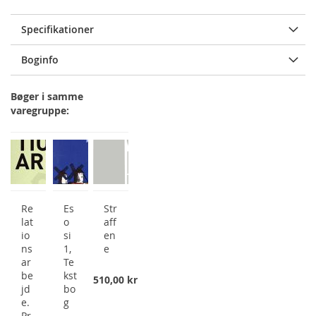
Specifikationer
Boginfo
Bøger i samme
varegruppe:
Re
Es
Str
lat
o
aff
io
si
en
ns
1,
e
ar
Te
be
kst
510,00 kr
jd
bo
e.
g
Pr