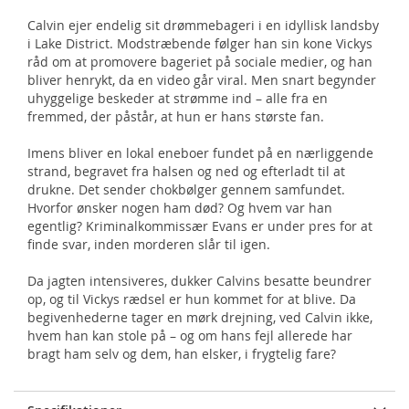
Calvin ejer endelig sit drømmebageri i en idyllisk landsby
i Lake District. Modstræbende følger han sin kone Vickys
råd om at promovere bageriet på sociale medier, og han
bliver henrykt, da en video går viral. Men snart begynder
uhyggelige beskeder at strømme ind – alle fra en
fremmed, der påstår, at hun er hans største fan.
Imens bliver en lokal eneboer fundet på en nærliggende
strand, begravet fra halsen og ned og efterladt til at
drukne. Det sender chokbølger gennem samfundet.
Hvorfor ønsker nogen ham død? Og hvem var han
egentlig? Kriminalkommissær Evans er under pres for at
finde svar, inden morderen slår til igen.
Da jagten intensiveres, dukker Calvins besatte beundrer
op, og til Vickys rædsel er hun kommet for at blive. Da
begivenhederne tager en mørk drejning, ved Calvin ikke,
hvem han kan stole på – og om hans fejl allerede har
bragt ham selv og dem, han elsker, i frygtelig fare?