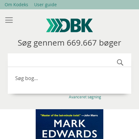
Skip
Om Kodeks
User guide
to
Content
Søg gennem 669.667 bøger
Søg
Avanceret søgning
Gå
til
slutningen
af
billedgalleriet