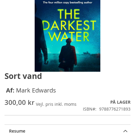
Sort vand
Gå
til
starten
Af:
Mark Edwards
af
billedgalleriet
300,00 kr
PÅ LAGER
ISBN
9788776271893
Resume