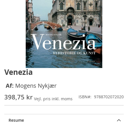
Venezia
Gå
til
starten
Af:
Mogens Nykjær
af
billedgalleriet
398,75 kr
ISBN
9788702072020
Resume