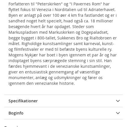
Forfatteren til "Peterskirken" og "I Pavernes Rom" har
flyttet fokus til Venezia i Norditalien ud til Adriaterhavet.
Byen er anlagt på over 100 øer 4 km fra fastlandet og er i
sandhed noget helt specielt, hvad også ca. 18 millioner
besøgende hvert år har opdaget. Steder som
Markuspladsen med Markuskirken og Dogepaladset,
begge bygget i 800-tallet, Sukkenes Bro og Rialtobroen er
målet. Righoldige kunstsamlinger samt karneval, kunst-
og filmfestivaler er med til befæste byens kulturelle ry.
Mogens Nykjær har boet i byen igennem et par år og har
indoptaget byens særprægede stemning i sin stil. Han
færdes hjemmevant i de venezianske kunstsamlinger,
giver en entusiastisk gennemgang af væsentlige
monumenter, anlæg og udsmykninger og fører os
igennem den venezianske historie.
Specifikationer
Boginfo