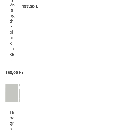
Vis
197,50 kr
iti
ng
th
e
bl
ac
k
La
ke
s
150,00 kr
Ta
na
gr
a