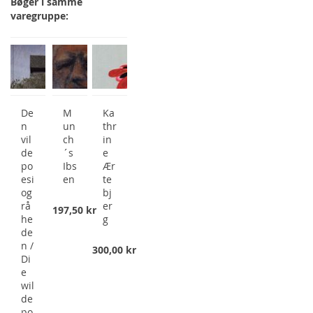
Bøger i samme
varegruppe:
De
M
Ka
n
un
thr
vil
ch
in
de
´s
e
po
Ibs
Ær
esi
en
te
og
bj
rå
er
197,50 kr
he
g
de
n /
300,00 kr
Di
e
wil
de
po