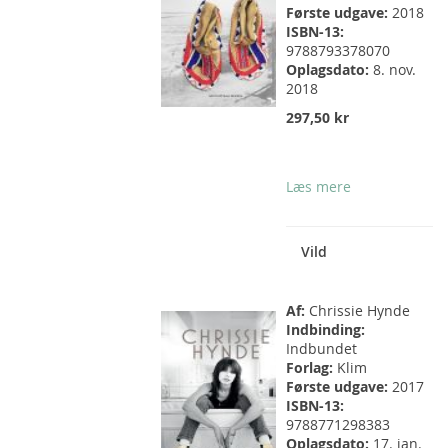
Første udgave:
2018
ISBN-13:
9788793378070
Oplagsdato:
8. nov.
2018
297,50 kr
Læs mere
Vild
Af:
Chrissie Hynde
Indbinding:
Indbundet
Forlag:
Klim
Første udgave:
2017
ISBN-13:
9788771298383
Oplagsdato:
17. jan.