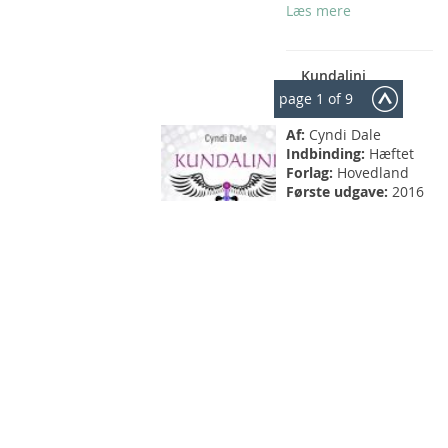
Læs mere
Kundalini
page
1
of 9
Af:
Cyndi Dale
Indbinding:
Hæftet
Forlag:
Hovedland
Første udgave:
2016
ISBN-13:
9788774665366
Oplagsdato:
2. mar.
2016
298,75 kr
Læs mere
Isabellice