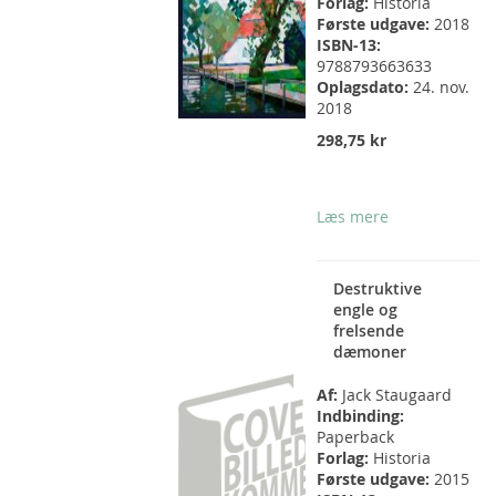
Forlag:
Historia
Første udgave:
2018
ISBN-13:
9788793663633
Oplagsdato:
24. nov.
2018
298,75 kr
Læs mere
Destruktive
engle og
frelsende
dæmoner
Af:
Jack Staugaard
Indbinding:
Paperback
Forlag:
Historia
Første udgave:
2015