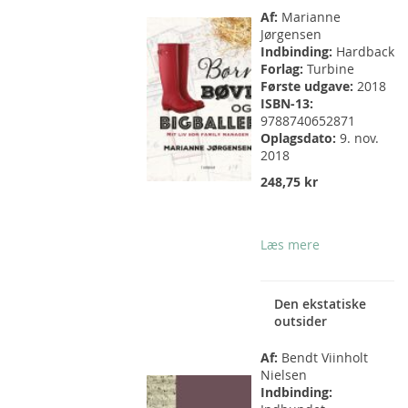
Af:
Marianne
Jørgensen
Indbinding:
Hardback
Forlag:
Turbine
Første udgave:
2018
ISBN-13:
9788740652871
Oplagsdato:
9. nov.
2018
248,75 kr
Læs mere
Den ekstatiske
outsider
Af:
Bendt Viinholt
Nielsen
Indbinding: