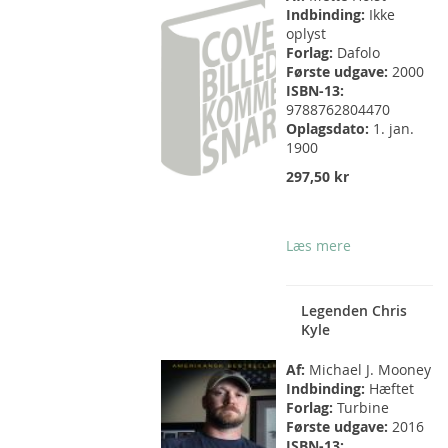
Indbinding:
Ikke
oplyst
Forlag:
Dafolo
Første udgave:
2000
ISBN-13:
9788762804470
Oplagsdato:
1. jan.
1900
297,50 kr
Læs mere
Legenden Chris
Kyle
Af:
Michael J. Mooney
Indbinding:
Hæftet
Forlag:
Turbine
Første udgave:
2016
ISBN-13: