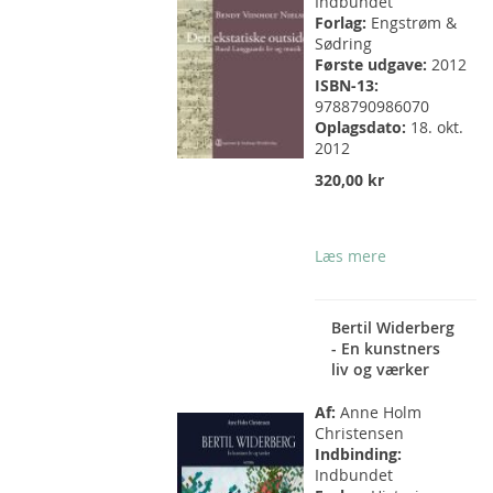
Indbundet
Forlag:
Engstrøm &
Sødring
Første udgave:
2012
ISBN-13:
9788790986070
Oplagsdato:
18. okt.
2012
320,00 kr
Læs mere
Bertil Widerberg
- En kunstners
liv og værker
Af:
Anne Holm
Christensen
Indbinding:
Indbundet