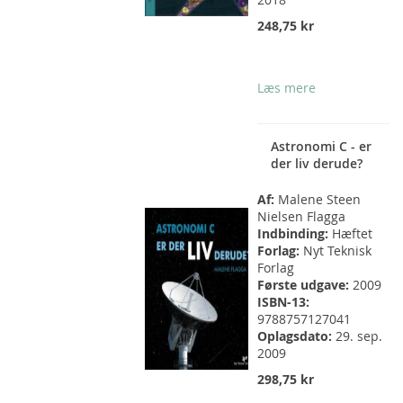
248,75 kr
Læs mere
Astronomi C - er
der liv derude?
Af:
Malene Steen
Nielsen Flagga
Indbinding:
Hæftet
Forlag:
Nyt Teknisk
Forlag
Første udgave:
2009
ISBN-13:
9788757127041
Oplagsdato:
29. sep.
2009
298,75 kr