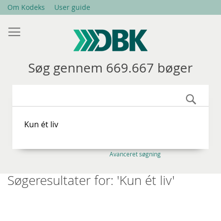
Skip
Om Kodeks
User guide
to
Content
Søg gennem 669.667 bøger
Søg
Avanceret søgning
Søgeresultater for: 'Kun ét liv'