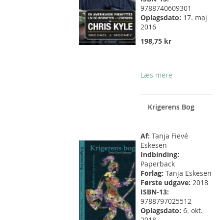
9788740609301
Oplagsdato:
17. maj
2016
198,75 kr
Læs mere
Krigerens Bog
Af:
Tanja Fievé
Eskesen
Indbinding:
Paperback
Forlag:
Tanja Eskesen
Første udgave:
2018
ISBN-13:
9788797025512
Oplagsdato:
6. okt.
2018