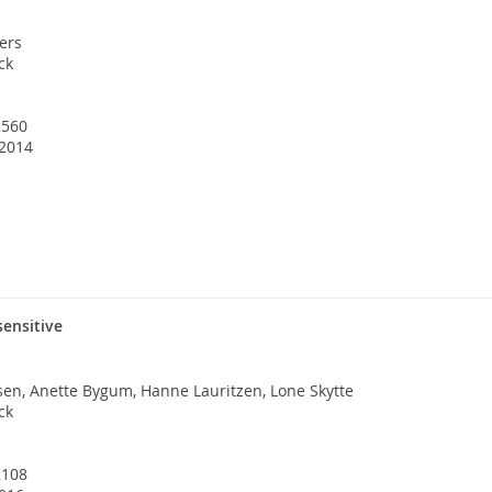
ers
ck
2560
 2014
sensitive
sen, Anette Bygum, Hanne Lauritzen, Lone Skytte
ck
2108