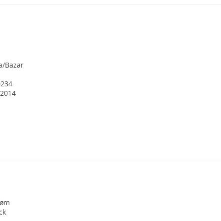
a/Bazar
0234
 2014
røm
ck