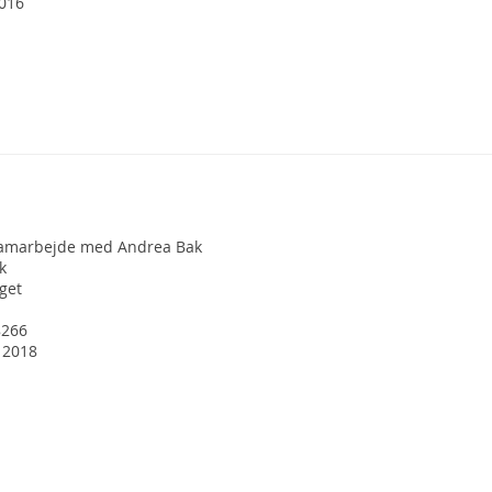
2016
samarbejde med Andrea Bak
k
get
8266
. 2018