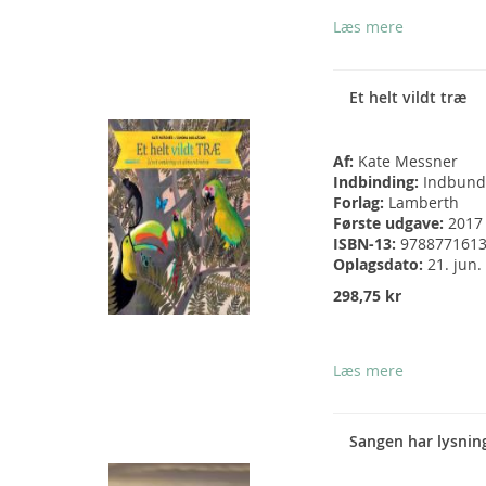
Læs mere
Et helt vildt træ
Af:
Kate Messner
Indbinding:
Indbund
Forlag:
Lamberth
Første udgave:
2017
ISBN-13:
978877161
Oplagsdato:
21. jun.
298,75 kr
Læs mere
Sangen har lysnin