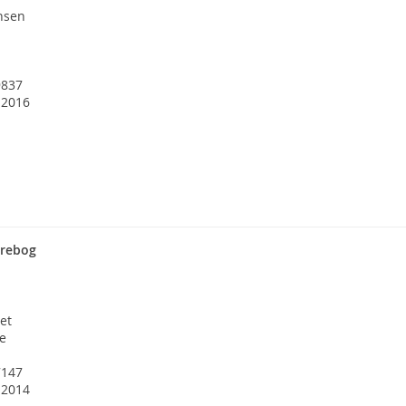
ensen
9837
 2016
yrebog
et
be
7147
 2014