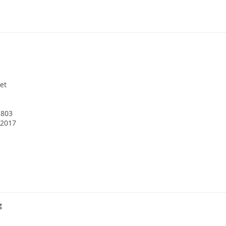
et
3803
 2017
g