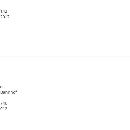
2142
 2017
et
 Bahnhof
0746
2012