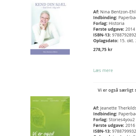
Af:
Nina Bentzon-Ehl
Indbinding:
Paperba
Forlag:
Historia
Første udgave:
2014
ISBN-13:
978879289
Oplagsdato:
15. okt.
278,75 kr
Læs mere
Vi er også særligt 
Af:
Jeanette Therkild
Indbinding:
Paperba
Forlag:
Stories4you2
Første udgave:
2016
ISBN-13:
978879993