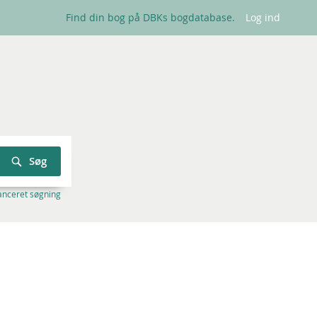
Find din bog på DBKs bogdatabase.
Log ind
Søg
anceret søgning