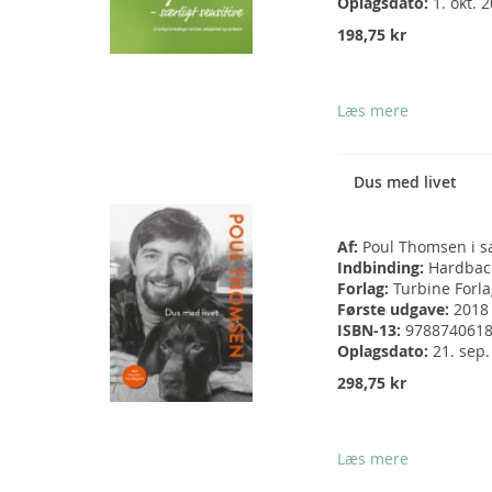
Oplagsdato:
1. okt. 
198,75 kr
Læs mere
Dus med livet
Af:
Poul Thomsen i 
Indbinding:
Hardbac
Forlag:
Turbine Forla
Første udgave:
2018
ISBN-13:
978874061
Oplagsdato:
21. sep
298,75 kr
Læs mere