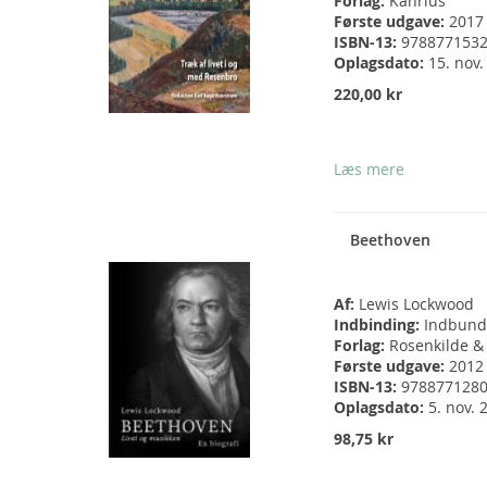
Forlag:
Kahrius
Første udgave:
2017
ISBN-13:
978877153
Oplagsdato:
15. nov.
220,00 kr
Læs mere
Beethoven
Af:
Lewis Lockwood
Indbinding:
Indbund
Forlag:
Rosenkilde &
Første udgave:
2012
ISBN-13:
978877128
Oplagsdato:
5. nov. 
98,75 kr