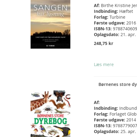
Af:
Birthe Kristine J
Indbinding:
Hæftet
Forlag:
Turbine
Første udgave:
2016
ISBN-13:
978874060
Oplagsdato:
21. apr.
248,75 kr
Læs mere
Børnenes store d
Af:
Indbinding:
Indbund
Forlag:
Forlaget Glo
Første udgave:
2014
ISBN-13:
978877900
Oplagsdato:
25. apr.