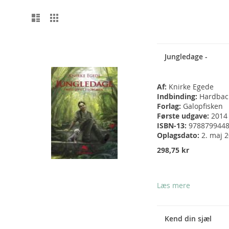
Vis
Liste
Gitter
som
Jungledage -
Af:
Knirke Egede
Indbinding:
Hardbac
Forlag:
Galopfisken
Første udgave:
2014
ISBN-13:
978879944
Oplagsdato:
2. maj 
298,75 kr
Læs mere
Kend din sjæl