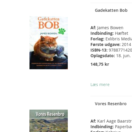
Gadekatten Bob
Af:
James Bowen
Indbinding:
Hæftet
Forlag:
Exlibris Medi
Første udgave:
2014
ISBN-13:
978877142
Oplagsdato:
18. jun.
148,75 kr
Læs mere
Vores Resenbro
Af:
Karl Aage Baarst
Indbinding:
Paperba