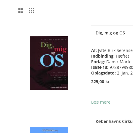
Vis
Liste
Gitter
som
Dig, mig og OS
Af:
Jytte Birk Sørens
Indbinding:
Hæftet
Forlag:
Dansk Marte
ISBN-13:
978879998
Oplagsdato:
2. jan. 
225,00 kr
Læs mere
Københavns Cirku