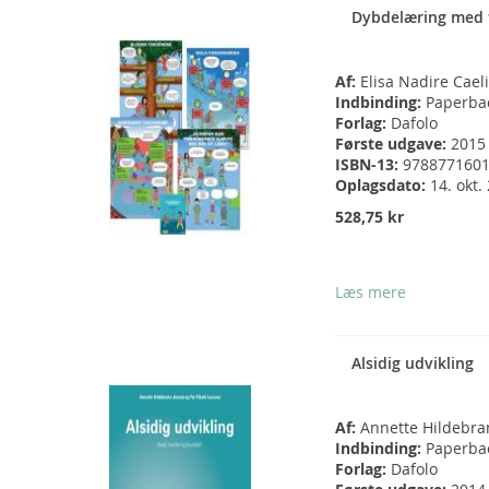
Dybdelæring med 
Af:
Elisa Nadire Cael
Indbinding:
Paperba
Forlag:
Dafolo
Første udgave:
2015
ISBN-13:
978877160
Oplagsdato:
14. okt.
528,75 kr
Læs mere
Alsidig udvikling
Af:
Annette Hildebra
Indbinding:
Paperba
Forlag:
Dafolo