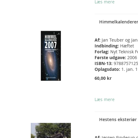
Læs mere
Himmelkalendere
Af:
Jan Teuber og Jan
Indbinding:
Hæftet
Forlag:
Nyt Teknisk F
Første udgave:
2006
ISBN-13:
978875712
Oplagsdato:
1. jan. 
60,00 kr
Læs mere
Hestens eksteriør
Af:
Jørgen Finderup 