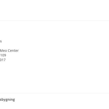
en
 Meo Center
0109
2017
sbygning