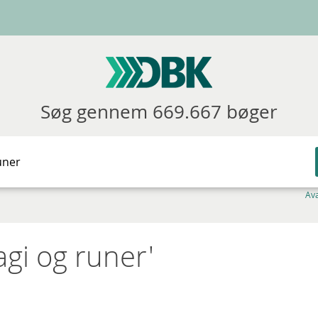
Søg gennem 669.667 bøger
Av
agi og runer'