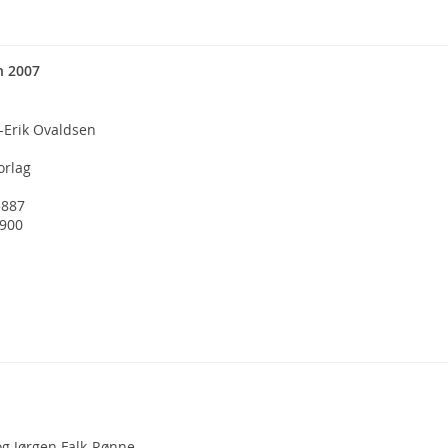
n 2007
-Erik Ovaldsen
orlag
5887
1900
og Jørgen Falk-Rønne