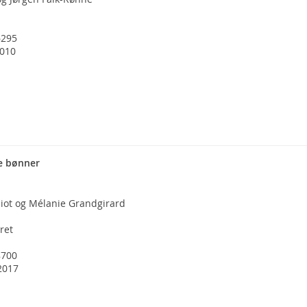
6295
2010
e bønner
iot og Mélanie Grandgirard
ret
8700
2017