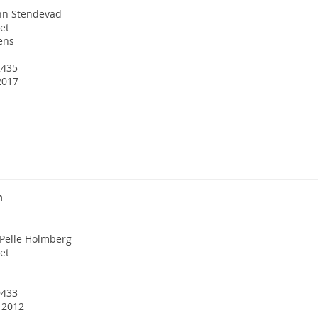
nn Stendevad
et
ens
2435
2017
n
 Pelle Holmberg
et
9433
. 2012