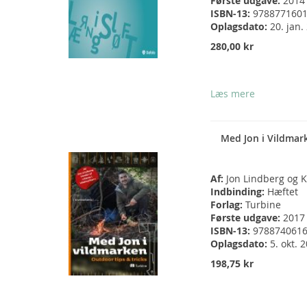
Første udgave:
2014
ISBN-13:
978877160
Oplagsdato:
20. jan.
280,00 kr
Læs mere
Med Jon i Vildmar
Af:
Jon Lindberg og 
Indbinding:
Hæftet
Forlag:
Turbine
Første udgave:
2017
ISBN-13:
978874061
Oplagsdato:
5. okt. 
198,75 kr