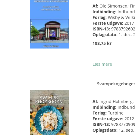
Af:
Ole Simonsen; Fi
Indbinding:
Indbund
Forlag:
Wisby & Wilk
Første udgave:
2017
ISBN-13:
978879260
Oplagsdato:
1. dec. 
198,75 kr
Læs mere
Svampekogeboge
Af:
Ingrid Holmberg,
Indbinding:
Indbund
Forlag:
Turbine
Første udgave:
2012
ISBN-13:
978877090
Oplagsdato:
12. sep