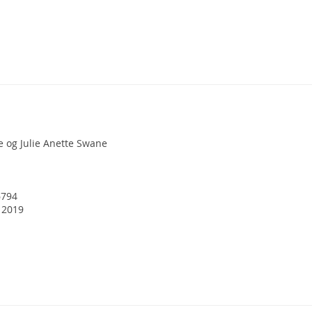
e og Julie Anette Swane
6794
. 2019