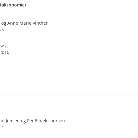
taksonomier
i og Anne Marie Vinther
ck
1916
 2016
nd Jensen og Per Fibæk Laursen
ck