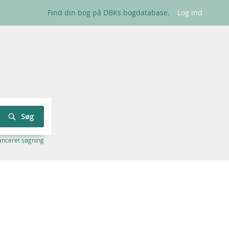
Find din bog på DBKs bogdatabase.
Log ind
Søg
anceret søgning