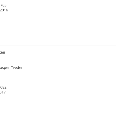
1763
 2016
ken
Kasper Tveden
6682
2017