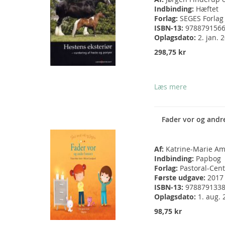
Indbinding:
Hæftet
Forlag:
SEGES Forlag
ISBN-13:
978879156
Oplagsdato:
2. jan. 
298,75 kr
Læs mere
Fader vor og andr
Af:
Katrine-Marie Am
Indbinding:
Papbog
Forlag:
Pastoral-Cent
Første udgave:
2017
ISBN-13:
978879133
Oplagsdato:
1. aug. 
98,75 kr