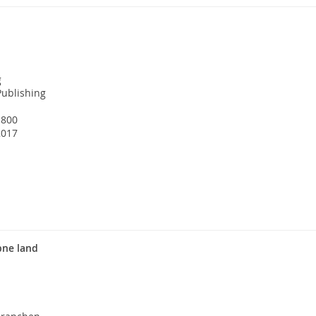
g
Publishing
1800
2017
bne land