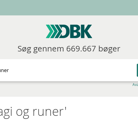
Søg gennem 669.667 bøger
Av
agi og runer'