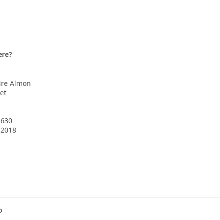
ære?
ire Almon
et
5630
 2018
o