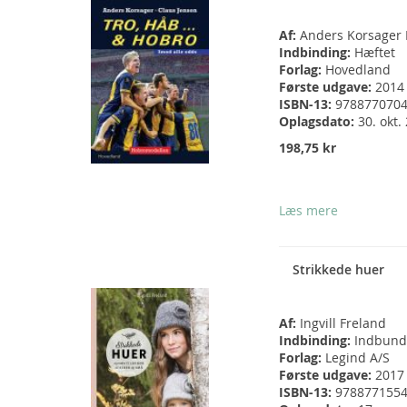
Af:
Anders Korsager 
Indbinding:
Hæftet
Forlag:
Hovedland
Første udgave:
2014
ISBN-13:
978877070
Oplagsdato:
30. okt.
198,75 kr
Læs mere
Strikkede huer
Af:
Ingvill Freland
Indbinding:
Indbund
Forlag:
Legind A/S
Første udgave:
2017
ISBN-13:
978877155