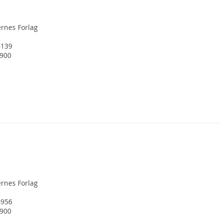
ernes Forlag
6139
1900
ernes Forlag
4956
1900