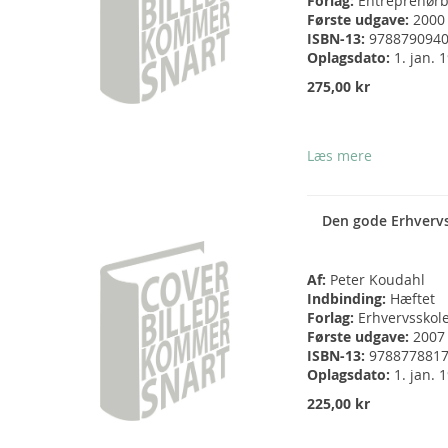
Forlag:
Entreprenør
Første udgave:
2000
ISBN-13:
978879094
Oplagsdato:
1. jan. 
275,00 kr
Læs mere
Den gode Erhverv
Af:
Peter Koudahl
Indbinding:
Hæftet
Forlag:
Erhvervsskol
Første udgave:
2007
ISBN-13:
978877881
Oplagsdato:
1. jan. 
225,00 kr