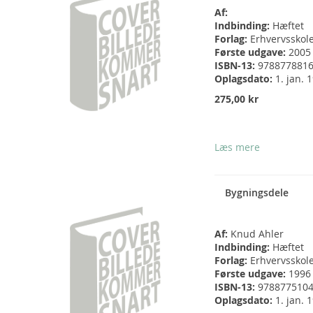
Af:
Indbinding:
Hæftet
Forlag:
Erhvervsskol
Første udgave:
2005
ISBN-13:
978877881
Oplagsdato:
1. jan. 
275,00 kr
Læs mere
Bygningsdele
Af:
Knud Ahler
Indbinding:
Hæftet
Forlag:
Erhvervsskol
Første udgave:
1996
ISBN-13:
978877510
Oplagsdato:
1. jan. 