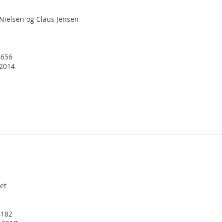
Nielsen og Claus Jensen
4656
 2014
et
4182