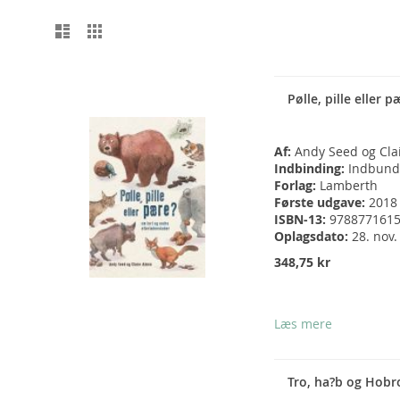
Vis
Liste
Gitter
som
Pølle, pille eller p
Af:
Andy Seed og Cla
Indbinding:
Indbund
Forlag:
Lamberth
Første udgave:
2018
ISBN-13:
978877161
Oplagsdato:
28. nov.
348,75 kr
Læs mere
Tro, ha?b og Hobr