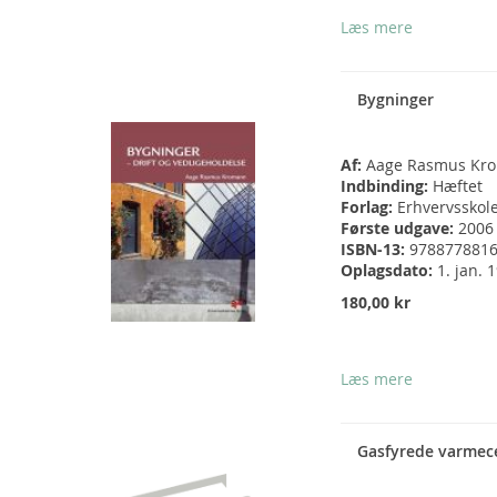
Læs mere
Bygninger
Af:
Aage Rasmus Kr
Indbinding:
Hæftet
Forlag:
Erhvervsskol
Første udgave:
2006
ISBN-13:
978877881
Oplagsdato:
1. jan. 
180,00 kr
Læs mere
Gasfyrede varmec