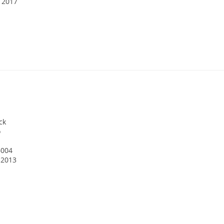
. 2017
ck
o
6004
 2013