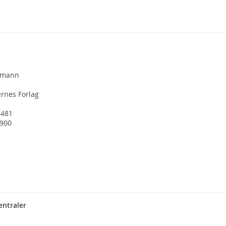
omann
ernes Forlag
6481
1900
entraler