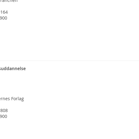
branchen
0164
1900
suddannelse
ernes Forlag
7808
1900