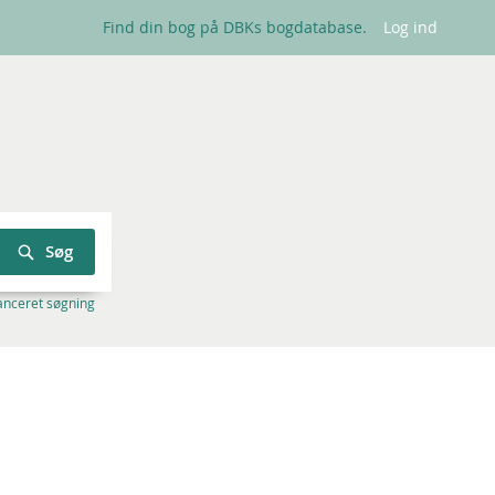
Find din bog på DBKs bogdatabase.
Log ind
Søg
anceret søgning