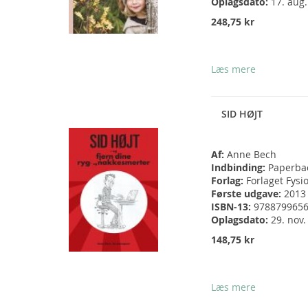
Oplagsdato:
17. aug
248,75 kr
Læs mere
SID HØJT
Af:
Anne Bech
Indbinding:
Paperba
Forlag:
Forlaget Fysi
Første udgave:
2013
ISBN-13:
978879965
Oplagsdato:
29. nov.
148,75 kr
Læs mere