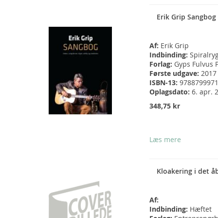
Erik Grip Sangbog
Af:
Erik Grip
Indbinding:
Spiralry
Forlag:
Gyps Fulvus 
Første udgave:
2017
ISBN-13:
978879997
Oplagsdato:
6. apr. 
348,75 kr
Læs mere
Kloakering i det å
Af:
Indbinding:
Hæftet