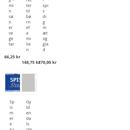
mi
ter
spi
n
til
s
sø
bø
di
n
rn
g
er
ef
m
ve
a
æt
ge
mi
og
tar
lie
gla
n
d
66,25 kr
148,75 kr
270,00 kr
Sp
Gy
is
ld
m
en
er
da
e
ls
su
sm