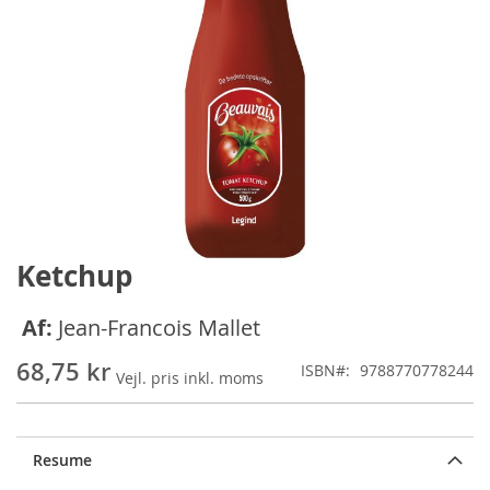
Ketchup
Gå
til
starten
Af:
Jean-Francois Mallet
af
billedgalleriet
68,75 kr
ISBN
9788770778244
Resume