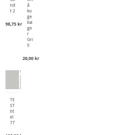
nd
å
t 2
ko
ge
bø
98,75 kr
ge
r
Gri
ll
20,00 kr
TE
ST
tit
el
77