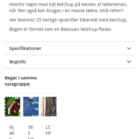
Hvorfor nøjes med lidt ketchup på kanten af tallerkenen,
når den også kan bruges i en masse lækre, små retter?
Her kommer 25 herlige opskrifter tilberedt med ketchup.
Bogen er formet som en Beauvais ketchup-flaske.
Specifikationer
Boginfo
Bøger i samme
varegruppe:
Hj
36
LC
æl
5
HF
p -
ret
-